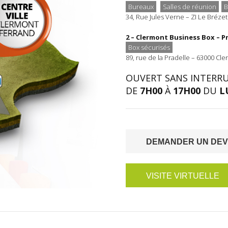
Bureaux
Salles de réunion
B
34, Rue Jules Verne – ZI Le Bréze
2 – Clermont Business Box – P
Box sécurisés
89, rue de la Pradelle – 63000 Cl
OUVERT SANS INTERR
DE
7H00
À
17H00
DU
L
DEMANDER UN DEV
VISITE VIRTUELLE