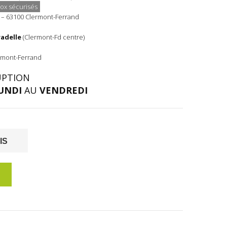
ox sécurisés
t – 63100 Clermont-Ferrand
radelle
(Clermont-Fd centre)
ermont-Ferrand
UPTION
UNDI
AU
VENDREDI
IS